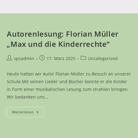
Autorenlesung: Florian Müller
„Max und die Kinderrechte“
Beitrags-
Beitrag
Beitrags-
spsadmin
17. März 2025
Uncategorized
Autor:
veröffentlicht:
Kategorie:
Heute hatten wir Autor Florian Müller zu Besuch an unserer
Schule.Mit seinen Lieder und Bücher konnte er die Kinder
in Form einer musikalischen Lesung zum strahlen bringen.
Wir bedanken uns…
Autorenlesung:
Weiterlesen
Florian
Müller
„Max
Und
Die
Kinderrechte“