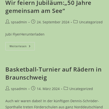
Wir feiern Jubiläum:„50 Jahre
gemeinsam am See“
Beitrags-
Beitrag
Beitrags-
spsadmin
24. September 2024
Uncategorized
Autor:
veröffentlicht:
Kategorie:
Jubi FlyerHerunterladen
Wir
Weiterlesen
Feiern
Jubiläum:
„50
Jahre
Gemeinsam
Am
Basketball-Turnier auf Rädern in
See“
Braunschweig
Beitrags-
Beitrag
Beitrags-
spsadmin
14. März 2024
Uncategorized
Autor:
veröffentlicht:
Kategorie:
Auch wir waren dabei! In der künftigen Dennis-Schröder-
Sporthalle treten Förderschulen aus ganz Norddeutschland