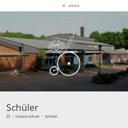
Zum
MENÜ
Inhalt
springen
Schüler
>
Unsere Schule
>
Schüler