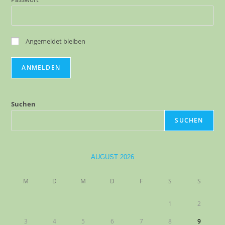
Angemeldet bleiben
Suchen
SUCHEN
AUGUST 2026
M
D
M
D
F
S
S
1
2
3
4
5
6
7
8
9